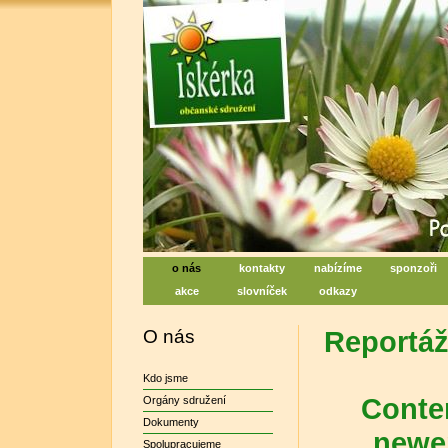
Iskérka, sociální centrum denn
Centrum na podporu duševního zdraví
o nás
kontakty
nabízíme
sponzoři
akce
slovníček
odkazy
O nás
Reportáž
Kdo jsme
Conten
Orgány sdružení
Dokumenty
newer
Spolupracujeme