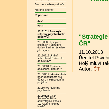
Jak nás můžete podpořit
Historie Iskérky
Reportáže
2014
2013
20131011 Strategie
reformy psychiatrické
"Strategie
péče v ČR
ČR"
20130905 Tématem
letošních Týdnů pro
duševní zdraví je Krize
jako výzva
11.10.2013
20130613 Umění
Ředitel Psych
schizofreniků dorazilo
do Ostravy
Holý mluví ta
20130504 Trpí naše
Autor:
ČT
společnost depresí?
20130412 Iskérka hledá
peer konzultanta pro
účast v mezinárodním
projektu
20130402 Reforma
psychiatrie
20130326 ČT24
Revoluční léčba
schizofrenie. Proč ji
VZP zatím nechce
hradit?