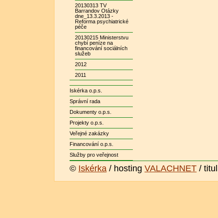
20130313 TV
Barrandov Otázky
dne_13.3.2013 -
Reforma psychiatrické
péče
20130215 Ministerstvu
chybí peníze na
financování sociálních
služeb
2012
2011
Iskérka o.p.s.
Správní rada
Dokumenty o.p.s.
Projekty o.p.s.
Veřejné zakázky
Financování o.p.s.
Služby pro veřejnost
©
Iskérka
/ hosting
VALACHNET
/ titu