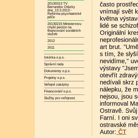
často prostřed
20130313 TV
Barrandov Otázky
vnímají svět 
dne_13.3.2013 -
Reforma psychiatrické
péče
května výstav
20130215 Ministerstvu
lidé se schizo
chybí peníze na
financování sociálních
Originální kr
služeb
neprofesionáln
2012
art brut. "Umě
2011
s tím, že slyš
Iskérka o.p.s.
nevidíme," uv
Správní rada
výstavy "Jsem
Dokumenty o.p.s.
otevřít zdrav
Projekty o.p.s.
nedívali skrz
Veřejné zakázky
nálepku, že 
Financování o.p.s.
nejsou, jsou s
Služby pro veřejnost
informoval Ma
Ostravě. Svůj
Farní. I oni s
ostravské mě
Autor:
ČT