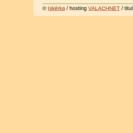
©
Iskérka
/ hosting
VALACHNET
/ titu