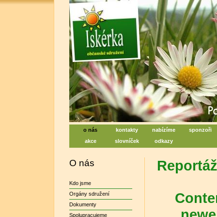
Iskérka, sociální centrum denn
Centrum na podporu duševního zdraví
o nás
kontakty
nabízíme
sponzoři
akce
slovníček
odkazy
O nás
Reportáž
Kdo jsme
Conten
Orgány sdružení
Dokumenty
newer
Spolupracujeme