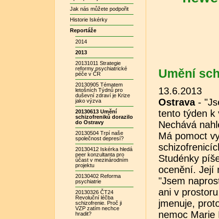
Jak nás můžete podpořit
Historie Iskérky
Reportáže
2014
2013
20131011 Strategie
reformy psychiatrické
Umění sch
péče v ČR
20130905 Tématem
13.6.2013
letošních Týdnů pro
duševní zdraví je Krize
Ostrava
- "Js
jako výzva
tento týden k
20130613 Umění
schizofreniků dorazilo
do Ostravy
Nechává nahléd
20130504 Trpí naše
Má pomoct vyv
společnost depresí?
schizofrenicíc
20130412 Iskérka hledá
peer konzultanta pro
Studénky píše
účast v mezinárodním
projektu
ocenění. Její 
20130402 Reforma
"Jsem naprost
psychiatrie
ani v prostoru
20130326 ČT24
Revoluční léčba
jmenuje, prot
schizofrenie. Proč ji
VZP zatím nechce
nemoc Marie F
hradit?