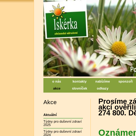
Iskérka, sociální centrum denn
Centrum na podporu duševního zdraví
o nás
kontakty
nabízíme
sponzoři
akce
slovníček
odkazy
Prosíme zá
Akce
akcí ověřil
274 800. D
Aktuální
Týdny pro duševní zdraví
2025
Oznámen
Týdny pro duševní zdraví
2024