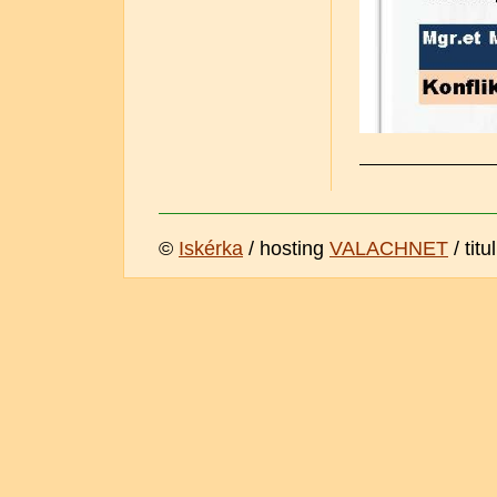
©
Iskérka
/ hosting
VALACHNET
/ titu