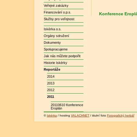
Veřejné zakázky
Financování o.p.s.
Konference Eropl
Služby pro veřejnost
Iskérka o.s.
Orgány sdružení
Dokumenty
Spolupracujeme
Jak nás můžete podpořit
Historie Iskérky
Reportáže
2014
2013
2012
2011
20110610 Konference
Eroplán
©
Iskérka
/ hosting
VALACHNET
/ titulní foto
Fotografický herbář