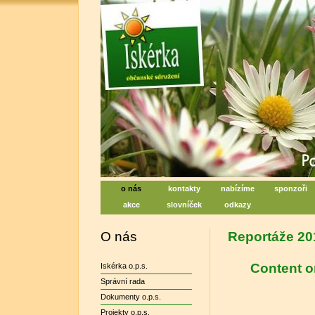
Iskérka, sociální centrum denn
Centrum na podporu duševního zdraví
o nás
kontakty
nabízíme
sponzoři
akce
slovníček
odkazy
O nás
Reportáže 20
Content o
Iskérka o.p.s.
Správní rada
Dokumenty o.p.s.
Projekty o.p.s.