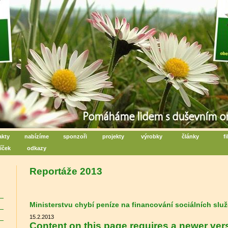
iální centrum denních aktivit
poru duševního zdraví - Rožnov pod Radhoštěm
akty
nabízíme
sponzoři
projekty
výrobky
články
f
íček
odkazy
Reportáže 2013
Ministerstvu chybí peníze na financování sociálních slu
15.2.2013
Content on this page requires a newer ver