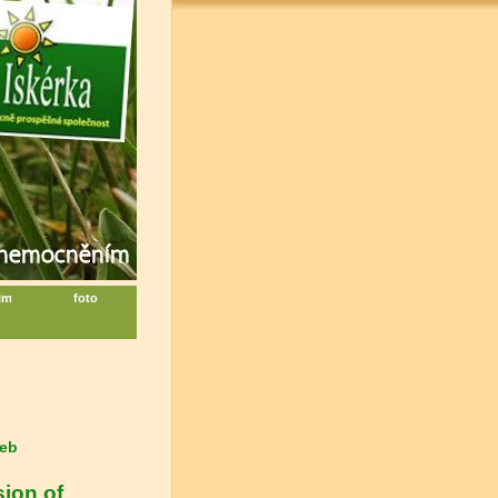
ilm
foto
žeb
sion of