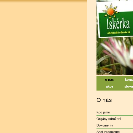
Iskérka, soc
Centrum na pod
o nás
kont
akce
slovn
O nás
Kdo jsme
Orgány sdružení
Dokumenty
Spolupracujeme