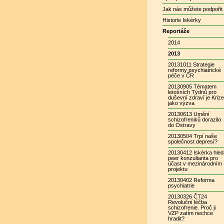
Jak nás můžete podpořit
Historie Iskérky
Reportáže
2014
2013
20131011 Strategie
reformy psychiatrické
péče v ČR
20130905 Tématem
letošních Týdnů pro
duševní zdraví je Kriz
jako výzva
20130613 Umění
schizofreniků dorazilo
do Ostravy
20130504 Trpí naše
společnost depresí?
20130412 Iskérka hle
peer konzultanta pro
účast v mezinárodním
projektu
20130402 Reforma
psychiatrie
20130326 ČT24
Revoluční léčba
schizofrenie. Proč ji
VZP zatím nechce
hradit?