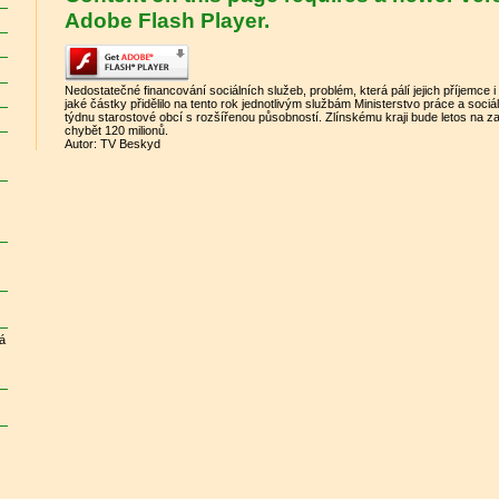
Adobe Flash Player.
Nedostatečné financování sociálních služeb, problém, která pálí jejich příjemce 
jaké částky přidělilo na tento rok jednotlivým službám Ministerstvo práce a sociál
týdnu starostové obcí s rozšířenou působností. Zlínskému kraji bude letos na zaj
chybět 120 milionů.
Autor: TV Beskyd
e
dá