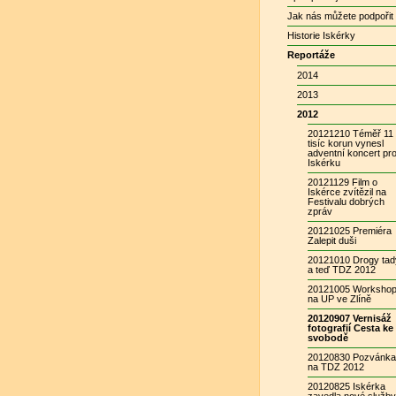
Jak nás můžete podpořit
Historie Iskérky
Reportáže
2014
2013
2012
20121210 Téměř 11
tisíc korun vynesl
adventní koncert pr
Iskérku
20121129 Film o
Iskérce zvítězil na
Festivalu dobrých
zpráv
20121025 Premiéra
Zalepit duši
20121010 Drogy tad
a teď TDZ 2012
20121005 Worksho
na UP ve Zlíně
20120907 Vernisáž
fotografií Cesta ke
svobodě
20120830 Pozvánka
na TDZ 2012
20120825 Iskérka