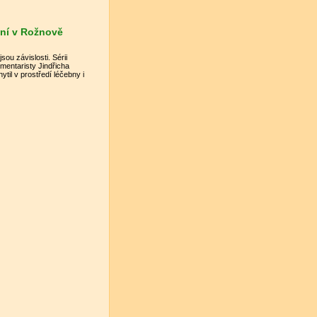
dění v Rožnově
ou závislosti. Sérii
mentaristy Jindřicha
til v prostředí léčebny i