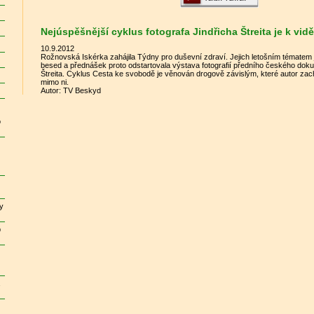
Nejúspěšnější cyklus fotografa Jindřicha Štreita je k vi
10.9.2012
Rožnovská Iskérka zahájila Týdny pro duševní zdraví. Jejich letošním tématem js
besed a přednášek proto odstartovala výstava fotografií předního českého doku
Štreita. Cyklus Cesta ke svobodě je věnován drogově závislým, které autor zachy
mimo ni.
Autor: TV Beskyd
o
y
p