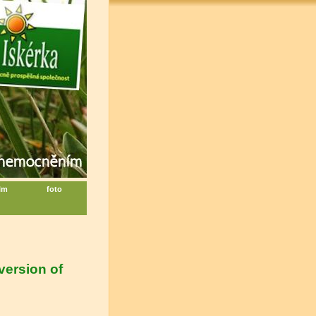
ilm
foto
version of