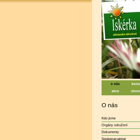
Iskérka, soc
Centrum na pod
o nás
kont
akce
slovn
O nás
Kdo jsme
Orgány sdružení
Dokumenty
Spolupracujeme