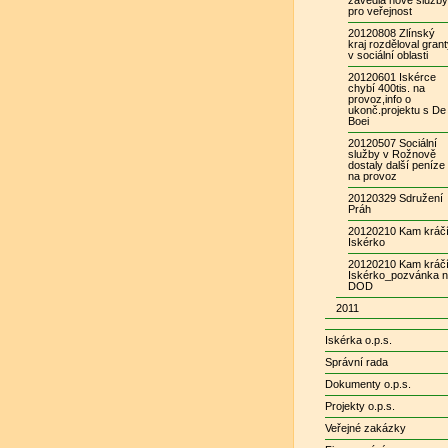
zavedla nové služby
pro veřejnost
20120808 Zlínský
kraj rozděloval gran
v sociální oblasti
20120601 Iskérce
chybí 400tis. na
provoz,info o
ukonč.projektu s De
Boei
20120507 Sociální
služby v Rožnově
dostaly další peníze
na provoz
20120329 Sdružení
Práh
20120210 Kam kráč
Iskérko
20120210 Kam kráč
Iskérko_pozvánka 
DOD
2011
Iskérka o.p.s.
Správní rada
Dokumenty o.p.s.
Projekty o.p.s.
Veřejné zakázky