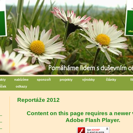
iální centrum denních aktivit
poru duševního zdraví - Rožnov pod Radhoštěm
akty
nabízíme
sponzoři
projekty
výrobky
články
f
íček
odkazy
Reportáže 2012
Content on this page requires a newer 
Adobe Flash Player.