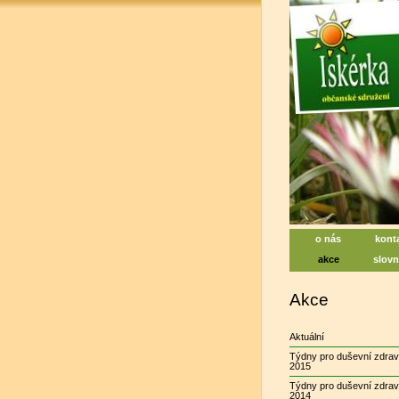
Iskérka, soc
Centrum na pod
o nás
kont
akce
slovn
Akce
Aktuální
Týdny pro duševní zdrav
2015
Týdny pro duševní zdrav
2014