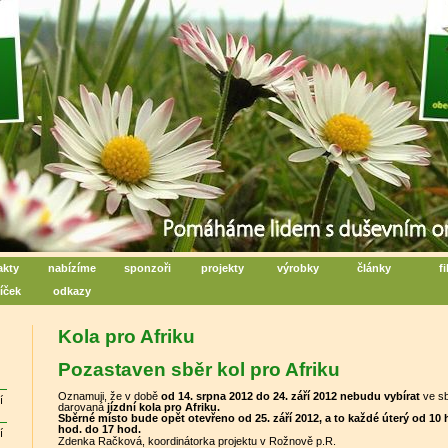
iální centrum denních aktivit
poru duševního zdraví - Rožnov pod Radhoštěm
akty
nabízíme
sponzoři
projekty
výrobky
články
f
íček
odkazy
Kola pro Afriku
Pozastaven sběr kol pro Afriku
Oznamuji, že v době
od 14. srpna 2012 do 24. září 2012 nebudu vybírat
ve s
í
darovaná
jízdní kola pro Afriku.
Sběrné místo bude opět otevřeno od 25. září 2012, a to každé úterý od 10 
hod. do 17 hod.
í
Zdenka Račková, koordinátorka projektu v Rožnově p.R.