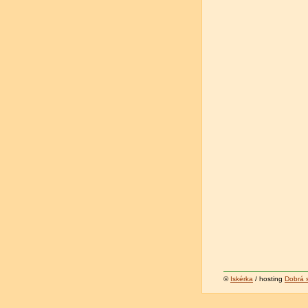
©
Iskérka
/ hosting
Dobrá 