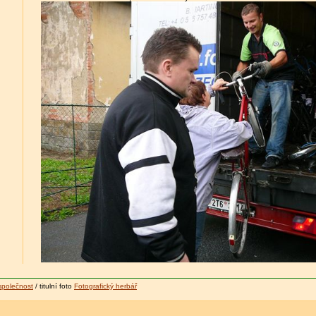
společnost
/ titulní foto
Fotografický herbář