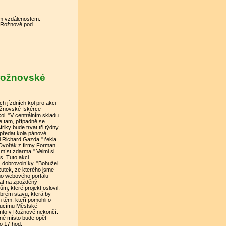
ým vzdálenostem.
V Rožnově pod
 rožnovské
h jízdních kol pro akci
ožnovské Iskérce
kol. "V centrálním skladu
e tam, případně se
iky bude trvat tři týdny,
předat kola pánové
i Richard Gazda," řekla
 Dvořák z firmy Forman
míst zdarma." Velmi si
s. Tuto akci
 dobrovolníky. "Bohužel
skutek, ze kterého jsme
ího webového portálu
ekat na zpožděný
, které projekt oslovil,
obrém stavu, která by
m těm, kteří pomohli o
doucímu Městské
tímto v Rožnově nekončí.
rné místo bude opět
do 17 hod.