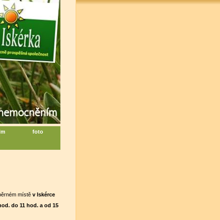
ilm
foto
běrném místě
v Iskérce
hod. do 11 hod. a od 15