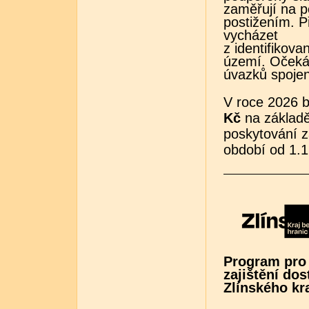
zaměřují na p
postižením. P
vycházet
z identifikov
území. Očeká
úvazků spoje
V roce 2026 b
Kč
na základě
poskytování z
období od 1.1
Program pro 
zajištění do
Zlínského kr