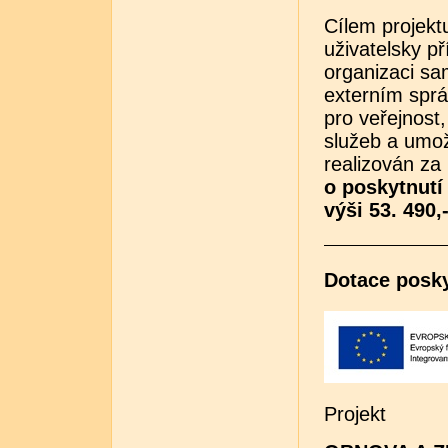
Cílem projekt
uživatelsky p
organizaci sa
externím sprá
pro veřejnost,
služeb a umožn
realizován z
o poskytnutí
výši 53. 490,
Dotace posk
Projekt