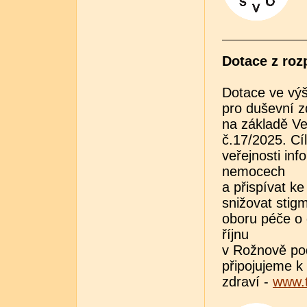
Dotace z roz
Dotace ve vý
pro duševní z
na základě Ve
č.17/2025. Cí
veřejnosti in
nemocech
a přispívat k
snižovat stig
oboru péče o 
říjnu
v Rožnově po
připojujeme k
zdraví -
www.t