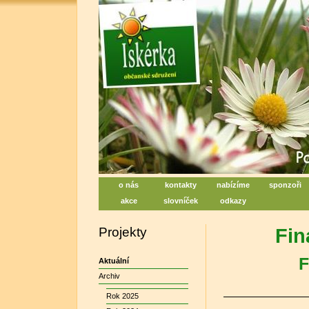
Iskérka, sociální centrum denn
Centrum na podporu duševního zdraví
o nás
kontakty
nabízíme
sponzoři
akce
slovníček
odkazy
Projekty
Fin
F
Aktuální
Archiv
Rok 2025