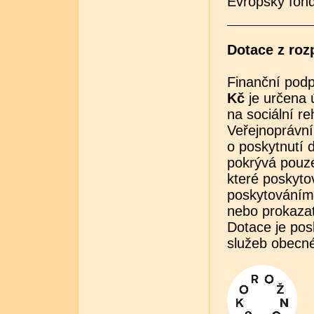
Evropský fond
Dotace z roz
Finanční podp
Kč
je určena 
na sociální re
Veřejnoprávn
o poskytnutí 
pokrývá pouze
které poskyto
poskytováním 
nebo prokazat
Dotace je pos
služeb obecn