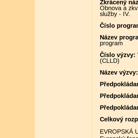
Zkrácený náz
Obnova a zkva
služby - IV.
Číslo progr
Název progr
program
Číslo výzvy:
(CLLD)
Název výzvy
Předpokláda
Předpokláda
Předpokládan
Celkový rozp
EVROPSKÁ U