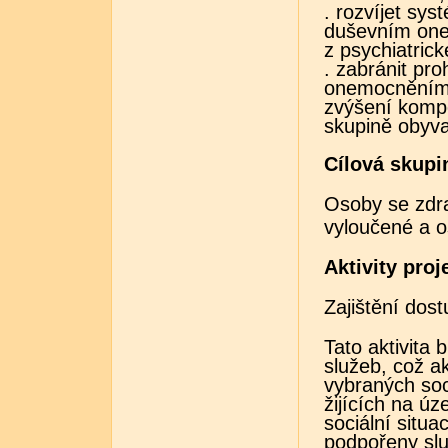
. rozvíjet sy
duševním on
z psychiatric
. zabránit pr
onemocněním 
zvýšení kompe
skupině obyva
Cílová skupi
Osoby se zdra
vyloučené a 
Aktivity proj
Zajištění dost
Tato aktivita
služeb, což 
vybraných soc
žijících na úz
sociální situa
podpořeny slu