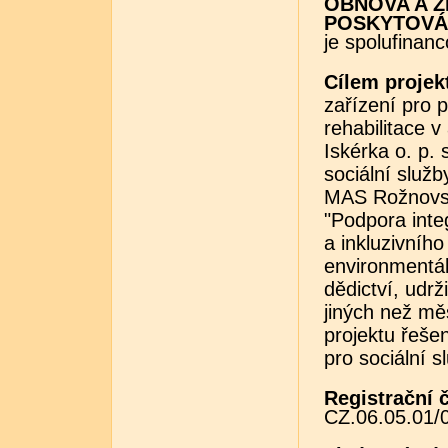
OBNOVA A Z
POSKYTOVÁNÍ
je spolufinan
Cílem projek
zařízení pro p
rehabilitace 
Iskérka o. p. 
sociální služ
MAS Rožnovsk
"Podpora int
a inkluzivníh
environmentál
dědictví, udr
jiných než mě
projektu řeše
pro sociální s
Registrační č
CZ.06.05.01/