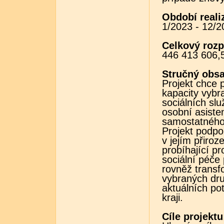
Období reali
1/2023 - 12/2
Celkový rozp
446 413 606,
Stručný obs
Projekt chce p
kapacity vybr
sociálních slu
osobní asiste
samostatného
Projekt podpo
v jejím přiro
probíhající p
sociální péče
rovněž transf
vybraných dru
aktuálních p
kraji.
Cíle projektu