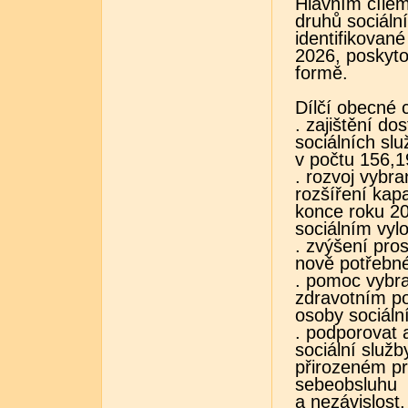
Hlavním cílem
druhů sociální
identifikovan
2026, poskyto
formě.
Dílčí obecné c
. zajištění do
sociálních sl
v počtu 156,1
. rozvoj vybr
rozšíření kapa
konce roku 20
sociálním vyl
. zvýšení pro
nově potřebné
. pomoc vybr
zdravotním po
osoby sociáln
. podporovat 
sociální služ
přirozeném pr
sebeobsluhu
a nezávislost,