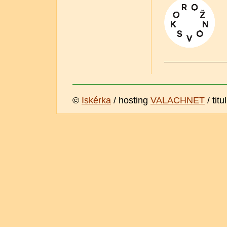
©
Iskérka
/ hosting
VALACHNET
/ titu